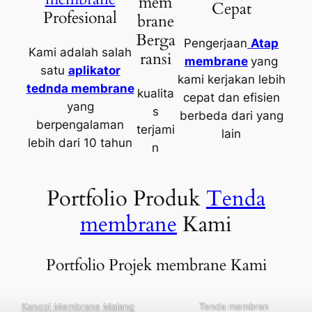
mem
Cepat
Profesional
brane
Berga
Pengerjaan
Atap
Kami adalah salah
ransi
membrane
yang
satu
aplikator
kami kerjakan lebih
tednda membrane
kualita
cepat dan efisien
yang
s
berbeda dari yang
berpengalaman
terjami
lain
lebih dari 10 tahun
n
Portfolio Produk
Tenda
membrane
Kami
Portfolio Projek membrane Kami
Kanopi Membrane Malang
Tenda membran