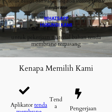
untuk design dan Patterning pola Potong
tenda
membrane
WHATSAPP
HUBUNGI KAMI
untuk pekerjaan material bahan tenda
membrane terpasang
Kenapa Memilih Kami
Tend
Aplikator
tenda
a
Pengerjaan
membrane