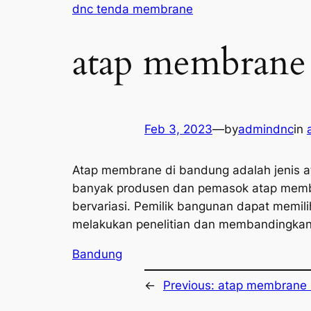
Skip
dnc tenda membrane
to
content
atap membrane
Feb 3, 2023
—
by
admindnc
in
Atap membrane di bandung adalah jenis at
banyak produsen dan pemasok atap memb
bervariasi. Pemilik bangunan dapat memi
melakukan penelitian dan membandingka
Bandung
←
Previous:
atap membrane 