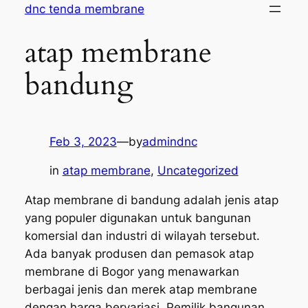
Skip
dnc tenda membrane
to
atap membrane
content
bandung
Feb 3, 2023
—
by
admindnc
in
atap membrane
, 
Uncategorized
Atap membrane di bandung adalah jenis atap
yang populer digunakan untuk bangunan
komersial dan industri di wilayah tersebut.
Ada banyak produsen dan pemasok atap
membrane di Bogor yang menawarkan
berbagai jenis dan merek atap membrane
dengan harga bervariasi. Pemilik bangunan